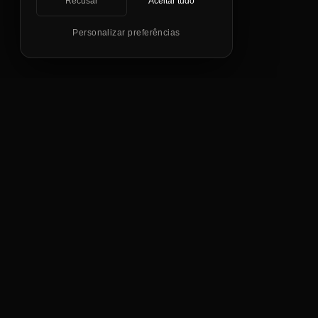
Recusar
Aceitar tudo
SCROLL
Personalizar preferências
Quando
chamar a gente
/ trigger.01
Quando começa um projeto novo e a
primeira pergunta é "por onde
começar"