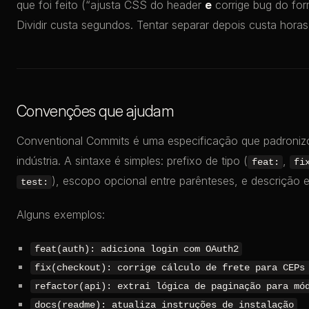
que foi feito (“ajusta CSS do header
e
corrige bug do for
Dividir custa segundos. Tentar separar depois custa horas
Convenções que ajudam
Conventional Commits é uma especificação que padroni
indústria. A sintaxe é simples: prefixo de tipo (
,
feat:
fi
), escopo opcional entre parênteses, e descrição
test:
Alguns exemplos:
feat(auth): adiciona login com OAuth2
fix(checkout): corrige cálculo de frete para CEPs
refactor(api): extrai lógica de paginação para mó
docs(readme): atualiza instruções de instalação